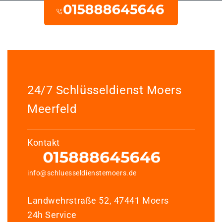
24/7 Schlüsseldienst Moers
Meerfeld
Kontakt
info@schluesseldienstemoers.de
Landwehrstraße 52, 47441 Moers
24h Service