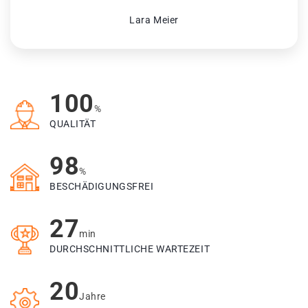
Lara Meier
100
%
QUALITÄT
98
%
BESCHÄDIGUNGSFREI
27
min
DURCHSCHNITTLICHE WARTEZEIT
20
Jahre